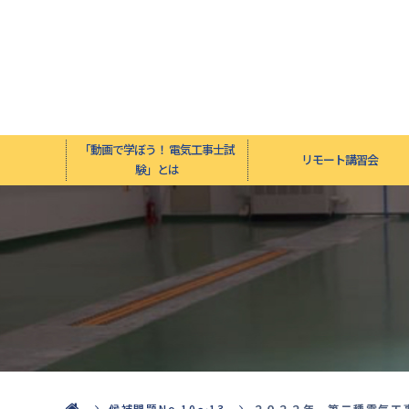
「動画で学ぼう！ 電気工事士試
リモート講習会
験」とは
候補問題No.10〜13
２０２２年 第二種電気工事