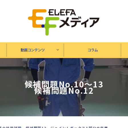
動画コンテンツ
コラム
候補問題No.10〜13
候補問題No.12
士技能試験 候補問題12 ジョイントボックスA部分の作業...