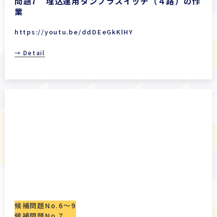
問題7 埋込連用タンブラスイッチ（４路）の作
業
https://youtu.be/ddDEeGkKlHY
→ Detail
候補問題No.6〜9
候補問題No.7