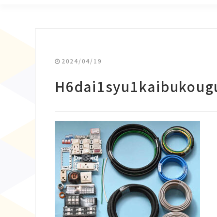
2024/04/19
H6dai1syu1kaibukoug